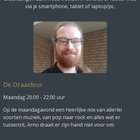
8
via je smartphone, tablet of laptop/pc.
7
3
2
3
9
4
4
s
t
e
De Draaideur
r
r
Maandag 20.00 - 22.00 uur
e
n
Op de maandagavond een heerlijke mix van allerlei
soorten muziek, van pop naar rock en alles wat er
tussenzit, Arno draait er zijn hand niet voor om.