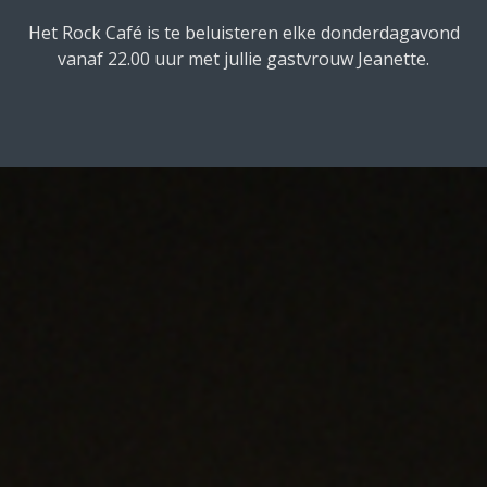
Het Rock Café is te beluisteren elke donderdagavond
vanaf 22.00 uur met jullie gastvrouw Jeanette.