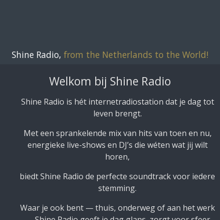
Ga
direct
naar
de
Shine Radio,
from the Netherlands to the World!
hoofdinhoud
Welkom bij Shine Radio
Shine Radio is hét internetradiostation dat je dag tot
leven brengt.
Met een sprankelende mix van hits van toen en nu,
energieke live-shows en DJ’s die wéten wat jij wilt
horen,
biedt Shine Radio de perfecte soundtrack voor iedere
stemming.
Waar je ook bent — thuis, onderweg of aan het werk
— Shine Radio geeft je dag glans, zorgt voor sfeer