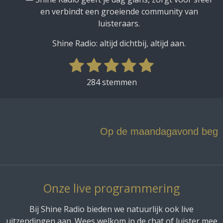
en verbindt een groeiende community van
luisteraars.
Shine Radio: altijd dichtbij, altijd aan.
1
2
3
4
5
S
R
t
a
s
s
s
s
s
284 stemmen
e
t
t
t
t
t
t
m
i
m
e
e
e
e
e
n
e
g
r
r
r
r
r
n
Op de maandagavond begint de wee
:
r
r
r
r
4
e
e
e
e
.
9
n
n
n
n
6
Onze live programmering
4
7
Bij Shine Radio bieden we natuurlijk ook live
8
uitzendingen aan. Wees welkom in de chat of luister mee