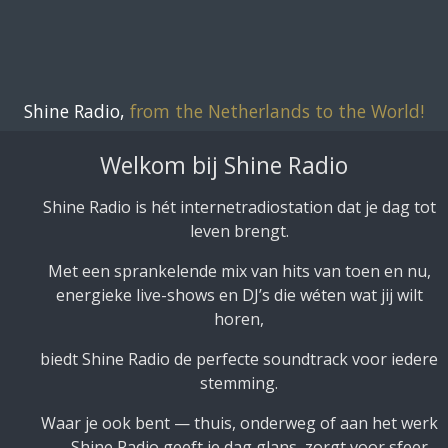
Ga
direct
naar
de
Shine Radio,
from the Netherlands to the World!
hoofdinhoud
Welkom bij Shine Radio
Shine Radio is hét internetradiostation dat je dag tot
leven brengt.
Met een sprankelende mix van hits van toen en nu,
energieke live-shows en DJ’s die wéten wat jij wilt
horen,
biedt Shine Radio de perfecte soundtrack voor iedere
stemming.
Waar je ook bent — thuis, onderweg of aan het werk
— Shine Radio geeft je dag glans, zorgt voor sfeer