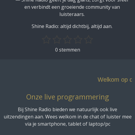
en verbindt een groeiende community van
luisteraars.
Shine Radio: altijd dichtbij, altijd aan.
1
2
3
4
5
S
R
t
a
s
s
s
s
s
0 stemmen
e
t
t
t
t
t
t
m
i
m
e
e
e
e
e
n
e
g
r
r
r
r
r
n
Welkom op de ver
:
r
r
r
r
0
e
e
e
e
Onze live programmering
s
t
n
n
n
n
Bij Shine Radio bieden we natuurlijk ook live
e
uitzendingen aan. Wees welkom in de chat of luister mee
r
via je smartphone, tablet of laptop/pc
r
e